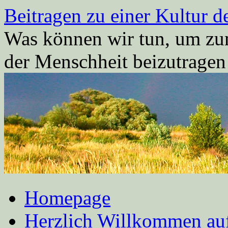
Zum
Beitragen zu einer Kultur d
Inhalt
springen
Was können wir tun, um zum
der Menschheit beizutrage
Homepage
Herzlich Willkommen auf