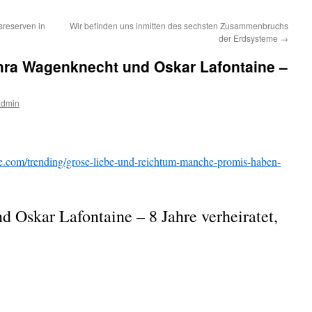
sreserven in
Wir befinden uns inmitten des sechsten Zusammenbruchs
der Erdsysteme
→
ra Wagenknecht und Oskar Lafontaine –
admin
ate.com/trending/grose-liebe-und-reichtum-manche-promis-haben-
Oskar Lafontaine – 8 Jahre verheiratet,