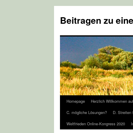
Zum
Inhalt
Beitragen zu eine
springen
Homepage
Herzlich Willkommen au
C. mögliche Lösungen?
D. Streiten 
Weltfrieden Online-Kongress 2020