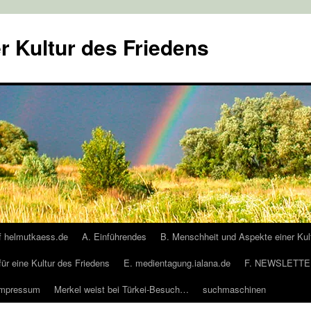
r Kultur des Friedens
f helmutkaess.de
A. Einführendes
B. Menschheit und Aspekte einer Kul
für eine Kultur des Friedens
E. medientagung.ialana.de
F. NEWSLETTER
Impressum
Merkel weist bei Türkei-Besuch…
suchmaschinen