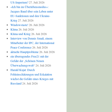
US-Imperium?
27. Juli 2026
«Ich bin im Überlebensmodus»:
Jacques Baud über sein Leben unter
EU-Sanktionen und den Ukraine-
Krieg
27. Juli 2026
Windowstaste!
26. Juli 2026
Klima
26. Juli 2026
Klima und Krieg
26. Juli 2026
Interview von Dennis Small, einem
Mitarbeiter der IPC, der International
Peace Conference
26. Juli 2026
aktuelle Hauptprobleme
26. Juli 2026
ein überragendes Free21 mit der
Gefahr der „Schönen Neuen
Überwachungswelt“
24. Juli 2026
Harald Kujat: Durch
Fehleinschätzungen und Eskalation
wächst die Gefahr eines Krieges mit
Russland
24. Juli 2026