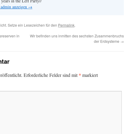
years in the Left Party//
n admin anzeigen
→
licht. Setze ein Lesezeichen für den
Permalink
.
sreserven in
Wir befinden uns inmitten des sechsten Zusammenbruchs
der Erdsysteme
→
tar
*
öffentlicht.
Erforderliche Felder sind mit
markiert