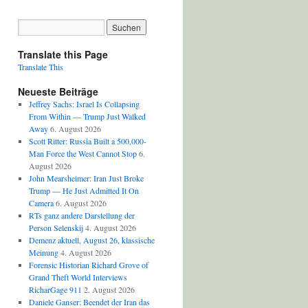
Translate this Page
Translate This
Neueste Beiträge
Jeffrey Sachs: Israel Is Collapsing
From Within — Trump Just Walked
Away
6. August 2026
Scott Ritter: Russia Built a 500,000-
Man Force the West Cannot Stop
6.
August 2026
John Mearsheimer: Iran Just Broke
Trump — He Just Admitted It On
Camera
6. August 2026
RTs ganz andere Darstellung der
Person Selenskij
4. August 2026
Demenz aktuell, August 26, klassische
Meinung
4. August 2026
Forensic Historian Richard Grove of
Grand Theft World Interviews
RicharGage 911
2. August 2026
Daniele Ganser: Beendet der Iran das