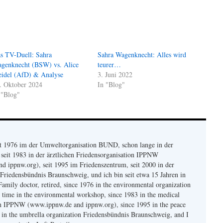
s TV-Duell: Sahra
Sahra Wagenknecht: Alles wird
genknecht (BSW) vs. Alice
teurer…
idel (AfD) & Analyse
3. Juni 2022
. Oktober 2024
In "Blog"
 "Blog"
eit 1976 im der Umweltorganisation BUND, schon lange in der
seit 1983 in der ärztlichen Friedensorganisation IPPNW
 ippnw.org), seit 1995 im Friedenszentrum, seit 2000 in der
Friedensbündnis Braunschweig, und ich bin seit etwa 15 Jahren in
Family doctor, retired, since 1976 in the environmental organization
time in the environmental workshop, since 1983 in the medical
on IPPNW (www.ippnw.de and ippnw.org), since 1995 in the peace
0 in the umbrella organization Friedensbündnis Braunschweig, and I