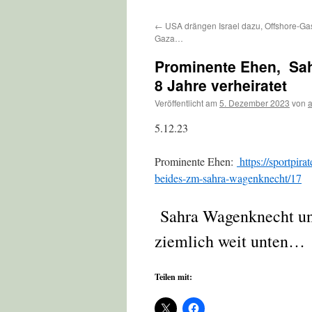
←
USA drängen Israel dazu, Offshore-Ga
Gaza…
Prominente Ehen, Sah
8 Jahre verheiratet
Veröffentlicht am
5. Dezember 2023
von
5.12.23
Prominente Ehen:
https://sportpir
beides-zm-sahra-wagenknecht/17
Sahra Wagenknecht und 
ziemlich weit unten…
Teilen mit: