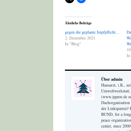
Ähnliche Beiträge
gegen die geplante Impfpflicht…
Da
2. Dezember 2021
Wa
In "Blog"
We
10
In
Über admin
Hausarzt, i.R., s
Umweltwerkstatt, 
(www.ippnw.de und
Dachorganisation 
der Linkspartei// 
BUND, for a long 
peace organizati
center, since 200