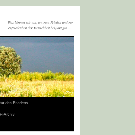
Was können wir tun, um zum Frieden und zur
Zufriedenheit der Menschheit beizutragen …
tur des Friedens
-Archiv