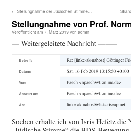
←
Stellungnahme der Jüdischen Stimme…
Skand
Stellungnahme von Prof. Nor
Veröffentlicht am
7. März 2019
von
admin
— Weitergeleitete Nachricht ——–
Re: [linke-ak-nahost] Göttinger Fr
Betreff:
Sat, 16 Feb 2019 13:15:50 +0100
Datum:
Paech <npaech@t-online.de>
Von:
Paech <npaech@t-online.de>
Antwort an:
linke-ak-nahost@lists.riseup.net
An:
Soeben erhalte ich von Isris Hefetz die 
„Jüdische Stimme“ die BDS-Bewegung un