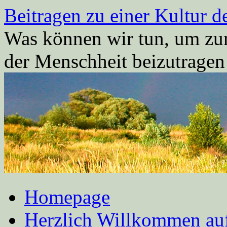
Zum
Beitragen zu einer Kultur d
Inhalt
springen
Was können wir tun, um zum
der Menschheit beizutrage
Homepage
Herzlich Willkommen auf