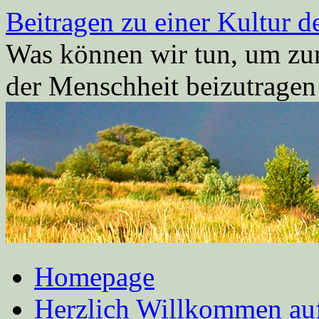
Zum
Beitragen zu einer Kultur d
Inhalt
springen
Was können wir tun, um zum
der Menschheit beizutrage
Homepage
Herzlich Willkommen auf