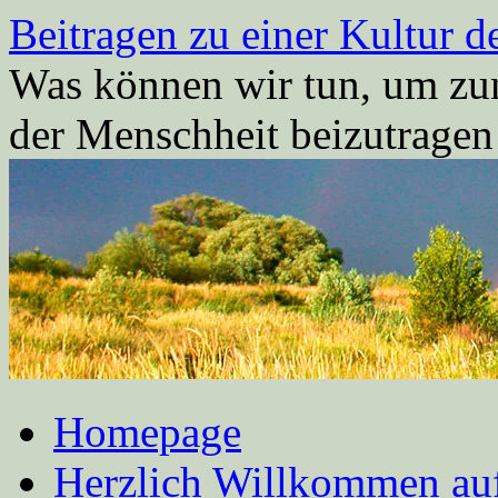
Zum
Beitragen zu einer Kultur d
Inhalt
springen
Was können wir tun, um zum
der Menschheit beizutrage
Homepage
Herzlich Willkommen auf