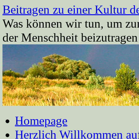
Zum
Beitragen zu einer Kultur d
Inhalt
springen
Was können wir tun, um zum
der Menschheit beizutrage
Homepage
Herzlich Willkommen auf