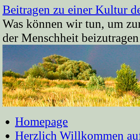
Zum
Beitragen zu einer Kultur d
Inhalt
springen
Was können wir tun, um zum
der Menschheit beizutrage
Homepage
Herzlich Willkommen auf