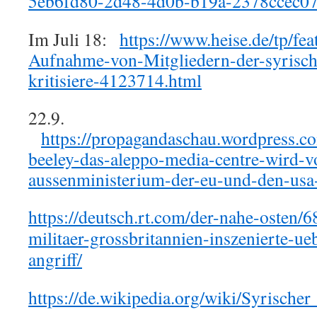
5eb6fd80-2d48-4d0b-b19a-2378ccec0
Im Juli 18:
https://www.heise.de/tp/fe
Aufnahme-von-Mitgliedern-der-syrisc
kritisiere-4123714.html
22.9.
https://propagandaschau.wordpress.c
beeley-das-aleppo-media-centre-wird-v
aussenministerium-der-eu-und-den-usa-
https://deutsch.rt.com/der-nahe-osten/
militaer-grossbritannien-inszenierte-u
angriff/
https://de.wikipedia.org/wiki/Syris