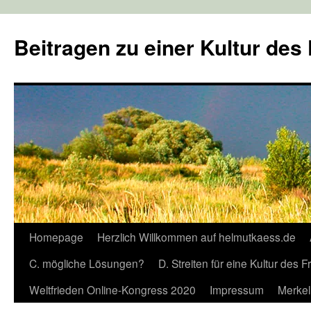
Zum
Inhalt
Beitragen zu einer Kultur des
springen
Homepage
Herzlich Willkommen auf helmutkaess.de
C. mögliche Lösungen?
D. Streiten für eine Kultur des 
Weltfrieden Online-Kongress 2020
Impressum
Merkel