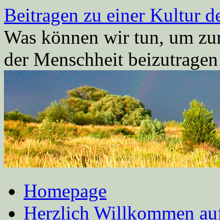
Zum
Beitragen zu einer Kultur d
Inhalt
springen
Was können wir tun, um zum
der Menschheit beizutrage
Homepage
Herzlich Willkommen auf