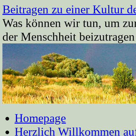
Zum
Beitragen zu einer Kultur d
Inhalt
springen
Was können wir tun, um zum
der Menschheit beizutrage
Homepage
Herzlich Willkommen auf