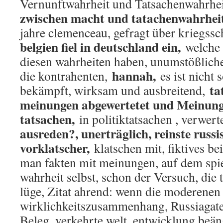
Vernunftwahrheit und Tatsachenwahrhe
zwischen macht und tatachenwahrhei
jahre clemenceau, gefragt über kriegss
belgien fiel in deutschland ein,
welche 
diesen wahrheiten haben, unumstößliche
hannah,
die kontrahenten,
es ist nicht 
tat
bekämpft, wirksam und ausbreitend,
meinungen abgewertetet und Meinung
tatsachen,
in politiktatsachen , verwert
ausreden?, unerträglich, reinste russ
vorklatscher,
klatschen mit, fiktives be
man fakten mit meinungen, auf dem spiel
wahrheit selbst, schon der Versuch, die 
lüge, Zitat ahrend: wenn die moderenen
wirklichkeitszusammenhang, Russiagate,
Beleg, verkehrte welt, entwicklung beän