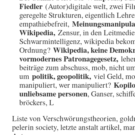
Fiedler
(Autor)digitale welt, zwei Fil
geregelte Strukturen, eigentlich Lehrer
Meinungsmanipula
empathiebefreit,
Wikipedia,
Zensur, in den Leitmedien
Schwarmintelligenz, wikipedia bekomm
Wikipedia, keine Demokra
Ordnung?
vormodernes Patronagegesetz,
lehe
beiträge zum abschuss, mob, nicht um
politik, geopolitik,
um
viel Geld, m
Kopilo
manipuliert, wer manipuliert?
unliebsame personen
, Ganser, schiffe
bröckers, L
Liste von Verschwörungstheorien, gold
pelerin society, letzte anstalt artikel, m