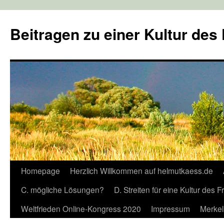
Zum
Inhalt
Beitragen zu einer Kultur des
springen
Homepage
Herzlich Willkommen auf helmutkaess.de
C. mögliche Lösungen?
D. Streiten für eine Kultur des 
Weltfrieden Online-Kongress 2020
Impressum
Merkel