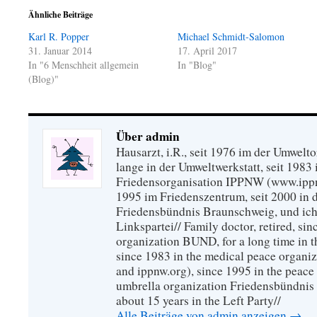
Ähnliche Beiträge
Karl R. Popper
Michael Schmidt-Salomon
31. Januar 2014
17. April 2017
In "6 Menschheit allgemein
In "Blog"
(Blog)"
Über admin
Hausarzt, i.R., seit 1976 im der Umwel
lange in der Umweltwerkstatt, seit 1983 
Friedensorganisation IPPNW (www.ippnw
1995 im Friedenszentrum, seit 2000 in 
Friedensbündnis Braunschweig, und ich 
Linkspartei// Family doctor, retired, si
organization BUND, for a long time in 
since 1983 in the medical peace organ
and ippnw.org), since 1995 in the peace 
umbrella organization Friedensbündnis
about 15 years in the Left Party//
Alle Beiträge von admin anzeigen
→