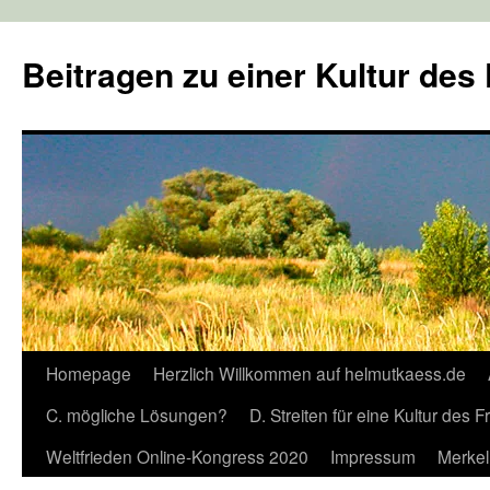
Zum
Inhalt
Beitragen zu einer Kultur des
springen
Homepage
Herzlich Willkommen auf helmutkaess.de
C. mögliche Lösungen?
D. Streiten für eine Kultur des 
Weltfrieden Online-Kongress 2020
Impressum
Merkel