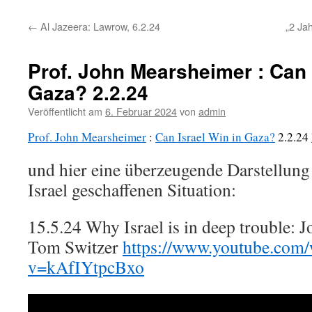
←
Al Jazeera: Lawrow, 6.2.24
„2 Ja
Prof. John Mearsheimer : Can 
Gaza? 2.2.24
Veröffentlicht am
6. Februar 2024
von
admin
Prof. John Mearsheimer
:
Can Israel Win in Gaza?
2.2.24
und hier eine überzeugende Darstellung
Israel geschaffenen Situation:
15.5.24 Why Israel is in deep trouble:
Tom Switzer
https://www.youtube.com/
v=kAfIYtpcBxo