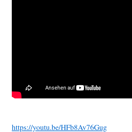
https://youtu.be/HFb8Av76Gug