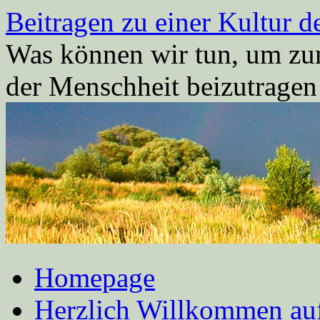
Zum
Beitragen zu einer Kultur d
Inhalt
springen
Was können wir tun, um zum
der Menschheit beizutrage
Homepage
Herzlich Willkommen auf