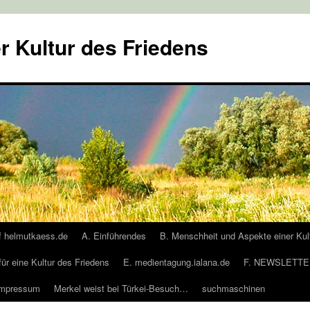
r Kultur des Friedens
f helmutkaess.de
A. Einführendes
B. Menschheit und Aspekte einer Kul
für eine Kultur des Friedens
E. medientagung.ialana.de
F. NEWSLETTER
Impressum
Merkel weist bei Türkei-Besuch…
suchmaschinen