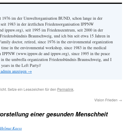
eit 1976 im der Umweltorganisation BUND, schon lange in der
seit 1983 in der ärztlichen Friedensorganisation IPPNW
 ippnw.org), seit 1995 im Friedenszentrum, seit 2000 in der
Friedensbündnis Braunschweig, und ich bin seit etwa 15 Jahren in
Family doctor, retired, since 1976 in the environmental organization
time in the environmental workshop, since 1983 in the medical
on IPPNW (www.ippnw.de and ippnw.org), since 1995 in the peace
0 in the umbrella organization Friedensbündnis Braunschweig, and I
years in the Left Party//
n admin anzeigen
→
licht. Setze ein Lesezeichen für den
Permalink
.
Vision Frieden
→
vorstellung einer gesunden Menschheit
| Helmut Kaess