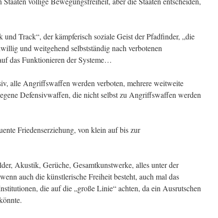
taaten völlige Bewegungsfreiheit, aber die Staaten entscheiden,
ck und Track“, der kämpferisch soziale Geist der Pfadfinder, „die
iwillig und weitgehend selbstständig nach verbotenen
 auf das Funktionieren der Systeme…
nsiv, alle Angriffswaffen werden verboten, mehrere weitweite
legene Defensivwaffen, die nicht selbst zu Angriffswaffen werden
uente Friedenserziehung, von klein auf bis zur
ilder, Akustik, Gerüche, Gesamtkunstwerke, alles unter der
enn auch die künstlerische Freiheit besteht, auch mal das
nstitutionen, die auf die „große Linie“ achten, da ein Ausrutschen
könnte.