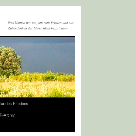
Was können wir tun, um zum Frieden und zur
Zufriedenheit der Menschheit beizutragen …
tur des Friedens
-Archiv