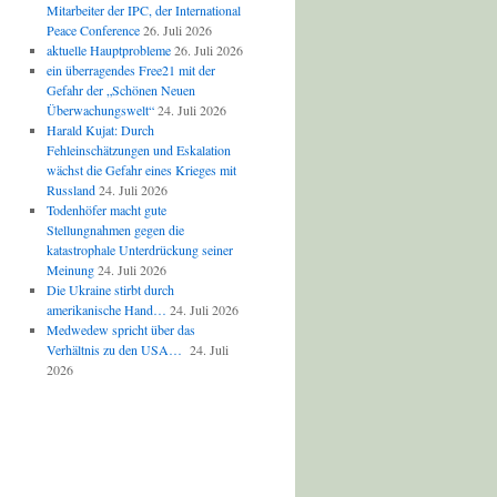
Mitarbeiter der IPC, der International
Peace Conference
26. Juli 2026
aktuelle Hauptprobleme
26. Juli 2026
ein überragendes Free21 mit der
Gefahr der „Schönen Neuen
Überwachungswelt“
24. Juli 2026
Harald Kujat: Durch
Fehleinschätzungen und Eskalation
wächst die Gefahr eines Krieges mit
Russland
24. Juli 2026
Todenhöfer macht gute
Stellungnahmen gegen die
katastrophale Unterdrückung seiner
Meinung
24. Juli 2026
Die Ukraine stirbt durch
amerikanische Hand…
24. Juli 2026
Medwedew spricht über das
Verhältnis zu den USA…
24. Juli
2026