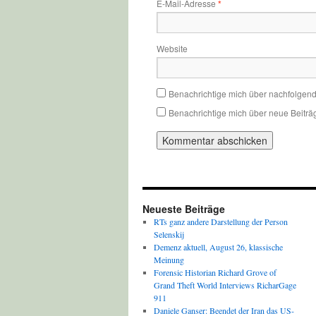
E-Mail-Adresse
*
Website
Benachrichtige mich über nachfolgen
Benachrichtige mich über neue Beiträg
Neueste Beiträge
RTs ganz andere Darstellung der Person
Selenskij
Demenz aktuell, August 26, klassische
Meinung
Forensic Historian Richard Grove of
Grand Theft World Interviews RicharGage
911
Daniele Ganser: Beendet der Iran das US-