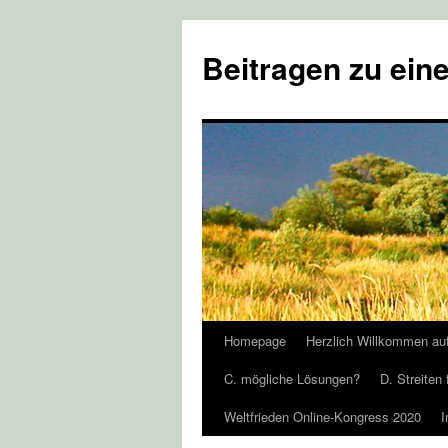
Zum
Inhalt
Beitragen zu eine
springen
Homepage
Herzlich Willkommen au
C. mögliche Lösungen?
D. Streiten 
Weltfrieden Online-Kongress 2020