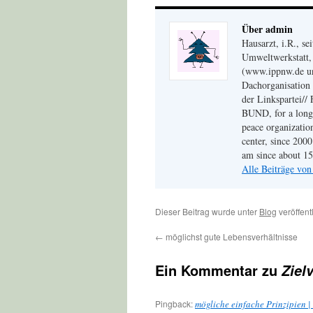
Über admin
Hausarzt, i.R., s
Umweltwerkstatt, 
(www.ippnw.de und
Dachorganisation 
der Linkspartei// 
BUND, for a long 
peace organizati
center, since 200
am since about 15 
Alle Beiträge vo
Dieser Beitrag wurde unter
Blog
veröffent
←
möglichst gute Lebensverhältnisse
Ein Kommentar zu
Ziel
Pingback:
mögliche einfache Prinzipien 