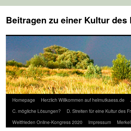
Zum
Inhalt
Beitragen zu einer Kultur des
springen
Homepage
Herzlich Willkommen auf helmutkaess.de
C. mögliche Lösungen?
D. Streiten für eine Kultur des 
Weltfrieden Online-Kongress 2020
Impressum
Merkel