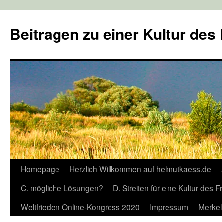
Zum
Inhalt
Beitragen zu einer Kultur des
springen
Homepage
Herzlich Willkommen auf helmutkaess.de
C. mögliche Lösungen?
D. Streiten für eine Kultur des 
Weltfrieden Online-Kongress 2020
Impressum
Merkel