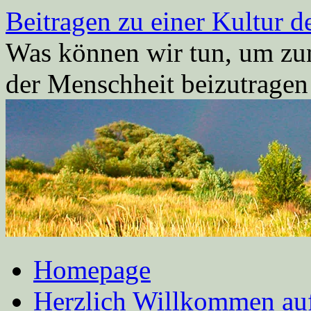
Zum
Beitragen zu einer Kultur d
Inhalt
springen
Was können wir tun, um zum
der Menschheit beizutrage
Homepage
Herzlich Willkommen auf