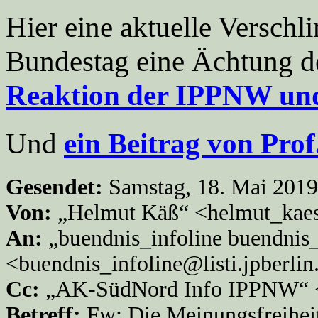
Hier eine aktuelle Versc
Bundestag eine Ächtung d
Reaktion der IPPNW und
Und
ein Beitrag von Prof
Gesendet:
Samstag, 18. Mai 201
Von:
„Helmut Käß“ <helmut_kae
An:
„buendnis_infoline buendnis_
<buendnis_infoline@listi.jpberlin
Cc:
„AK-SüdNord Info IPPNW“ <
Betreff:
Fw: Die Meinungsfreiheit