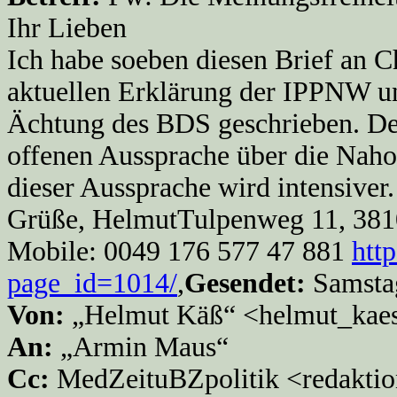
Ihr Lieben
Ich habe soeben diesen Brief an C
aktuellen Erklärung der IPPNW u
Ächtung des BDS geschrieben. De
offenen Aussprache über die Naho
dieser Aussprache wird intensive
Grüße, HelmutTulpenweg 11, 381
Mobile: 0049 176 577 47 881
htt
page_id=1014/
,
Gesendet:
Samstag
Von:
„Helmut Käß“ <helmut_kae
An:
„Armin Maus“
Cc:
MedZeituBZpolitik <redaktio