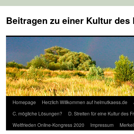
Zum
Inhalt
Beitragen zu einer Kultur des
springen
Homepage
Herzlich Willkommen auf helmutkaess.de
C. mögliche Lösungen?
D. Streiten für eine Kultur des 
Weltfrieden Online-Kongress 2020
Impressum
Merkel