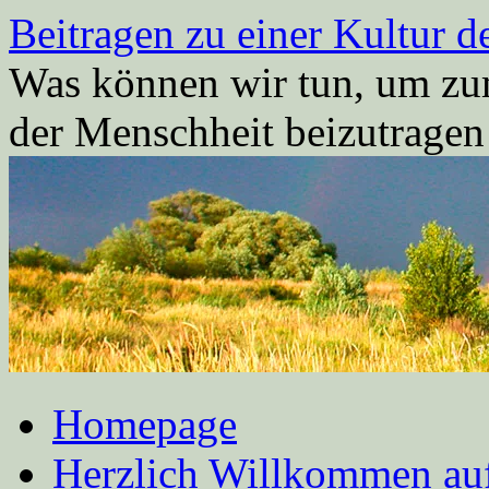
Zum
Beitragen zu einer Kultur d
Inhalt
springen
Was können wir tun, um zum
der Menschheit beizutrage
Homepage
Herzlich Willkommen auf